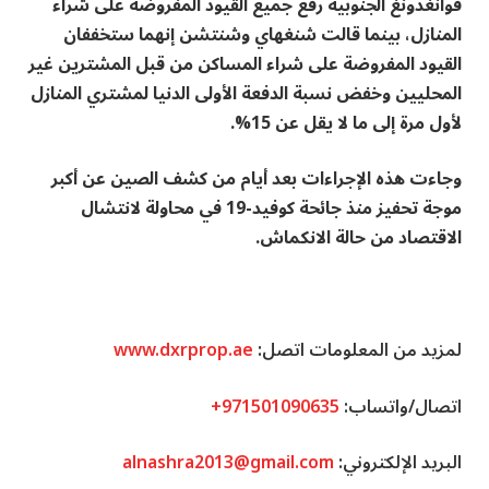
قوانغدونغ الجنوبية رفع جميع القيود المفروضة على شراء
المنازل، بينما قالت شنغهاي وشنتشن إنهما ستخففان
القيود المفروضة على شراء المساكن من قبل المشترين غير
المحليين وخفض نسبة الدفعة الأولى الدنيا لمشتري المنازل
لأول مرة إلى ما لا يقل عن 15%.
وجاءت هذه الإجراءات بعد أيام من كشف الصين عن أكبر
موجة تحفيز منذ جائحة كوفيد-19 في محاولة لانتشال
الاقتصاد من حالة الانكماش.
لمزيد من المعلومات اتصل:
www.dxrprop.ae
اتصال/واتساب:
+971501090635
البريد الإلكتروني:
alnashra2013@gmail.com