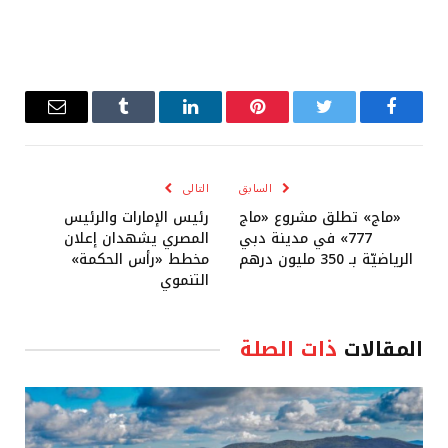
فيسبوك
تويتر
بينتيريست
لينكدإن
Tumblr
البريد
الإلكترو
السابق
التالى
«ماج» تطلق مشروع «ماج
رئيس الإمارات والرئيس
777» في مدينة دبي
المصري يشهدان إعلان
الرياضيّة بـ 350 مليون درهم
مخطط «رأس الحكمة»
التنموي
المقالات
ذات الصلة