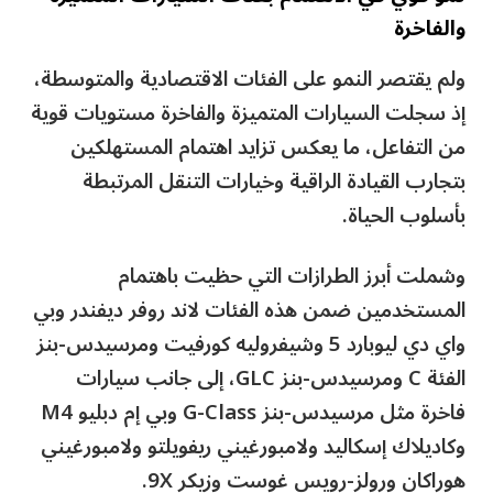
والفاخرة
ولم يقتصر النمو على الفئات الاقتصادية والمتوسطة،
إذ سجلت السيارات المتميزة والفاخرة مستويات قوية
من التفاعل، ما يعكس تزايد اهتمام المستهلكين
بتجارب القيادة الراقية وخيارات التنقل المرتبطة
بأسلوب الحياة.
وشملت أبرز الطرازات التي حظيت باهتمام
المستخدمين ضمن هذه الفئات لاند روفر ديفندر وبي
واي دي ليوبارد 5 وشيفروليه كورفيت ومرسيدس-بنز
الفئة C ومرسيدس-بنز GLC، إلى جانب سيارات
فاخرة مثل مرسيدس-بنز G-Class وبي إم دبليو M4
وكاديلاك إسكاليد ولامبورغيني ريفويلتو ولامبورغيني
هوراكان ورولز-رويس غوست وزيكر 9X.