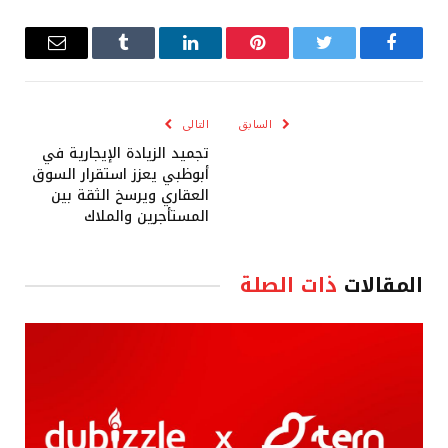
فيسبوك
تويتر
بينتيريست
لينكدإن
Tumblr
البريد
الإلكترو
السابق
التالى
تجميد الزيادة الإيجارية في
أبوظبي يعزز استقرار السوق
العقاري ويرسخ الثقة بين
المستأجرين والملاك
المقالات
ذات الصلة