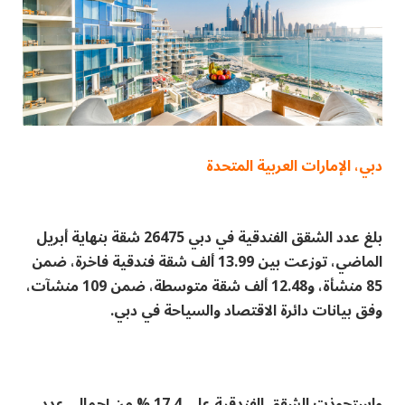
دبي، الإمارات العربية المتحدة
بلغ عدد الشقق الفندقية في دبي 26475 شقة بنهاية أبريل
الماضي، توزعت بين 13.99 ألف شقة فندقية فاخرة، ضمن
85 منشأة، و12.48 ألف شقة متوسطة، ضمن 109 منشآت،
وفق بيانات دائرة الاقتصاد والسياحة في دبي.
واستحوذت الشقق الفندقية على 17.4 % من إجمالي عدد