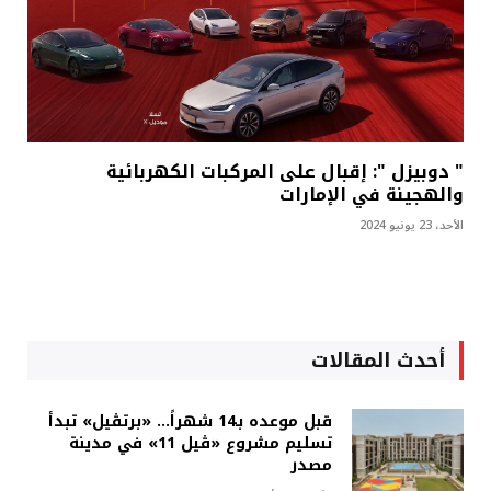
" دوبيزل ": إقبال على المركبات الكهربائية
والهجينة في الإمارات
الأحد، 23 يونيو 2024
أحدث المقالات
قبل موعده بـ14 شهراً... «برتڤيل» تبدأ
تسليم مشروع «ڤيل 11» في مدينة
مصدر