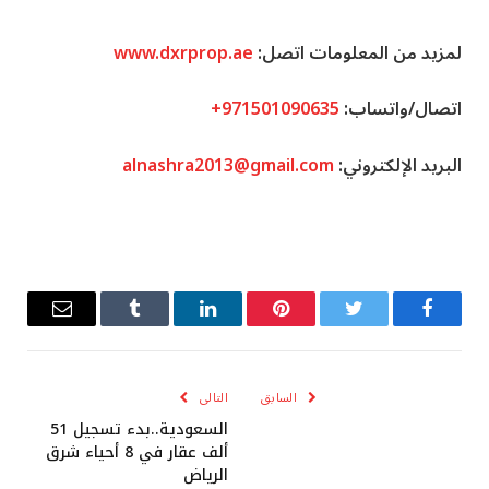
لمزيد من المعلومات اتصل:
www.dxrprop.ae
اتصال/واتساب:
+971501090635
البريد الإلكتروني:
alnashra2013@gmail.com
فيسبوك
تويتر
بينتيريست
لينكدإن
Tumblr
البريد
الإلكترو
السابق
التالى
السعودية..بدء تسجيل 51
ألف عقار في 8 أحياء شرق
الرياض